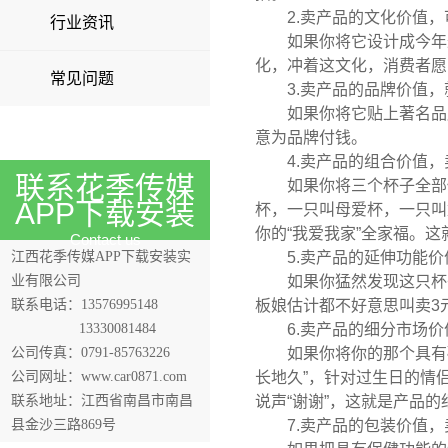
2.卖产品的文化价值，可
行业资讯
如果你将它设计成今年最
化，冲着这文化，消费者愿
常见问题
3.卖产品的品牌价值，就
如果你将它贴上著名品牌
意为品牌付钱。
4.卖产品的组合价值，卖
联系花季传媒
如果你将三个杯子全部做
APP下载安装
杯，一只叫母爱杯，一只叫
你的“我爱我家”全家福。
Contact us
江西花季传媒APP下载安装实
5.卖产品的延伸功能价值
业有限公司
如果你猛然发现这只杯子
联系电话：13576995148
板娘估计都不好意思叫卖3
13330081484
6.卖产品的细分市场价值
公司传真：0791-85763226
如果你将你的那个具有磁疗
公司网址：www.car0871.com
长地久”，针对过生日的情
联系地址：江西省南昌市南昌
说声“谢谢”，这就是产品
县金沙三路869号
7.卖产品的包装价值，卖