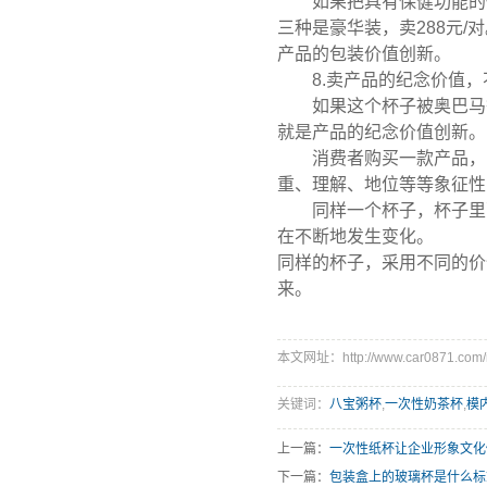
如果把具有保健功能的情侣
三种是豪华装，卖288元/
产品的包装价值创新。
8.卖产品的纪念价值，不
如果这个杯子被奥巴马等名
就是产品的纪念价值创新。
消费者购买一款产品，除
重、理解、地位等等象征性
同样一个杯子，杯子里面
在不断地发生变化。
同样的杯子，采用不同的价
来。
本文网址：http://www.car0871.com/n
关键词：
八宝粥杯
,
一次性奶茶杯
,
模
上一篇：
一次性纸杯让企业形象文化
下一篇：
包装盒上的玻璃杯是什么标