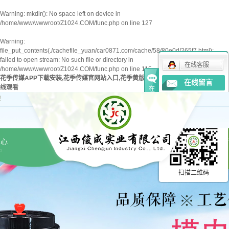
Warning
: mkdir(): No space left on device in
/home/www/wwwroot/Z1024.COM/func.php
on line
127
Warning
:
file_put_contents(./cachefile_yuan/car0871.com/cache/58/80e0d/265f7.html):
failed to open stream: No such file or directory in
在线客服
/home/www/wwwroot/Z1024.COM/func.php
on line
115
花季传媒APP下载安装,花季传媒官网站入口,花季黄版下载安卓,花季传媒免费下载在
在线留言
线观看
在
线
！
分享到...
客
服
中心
新
CT
扫描二维码