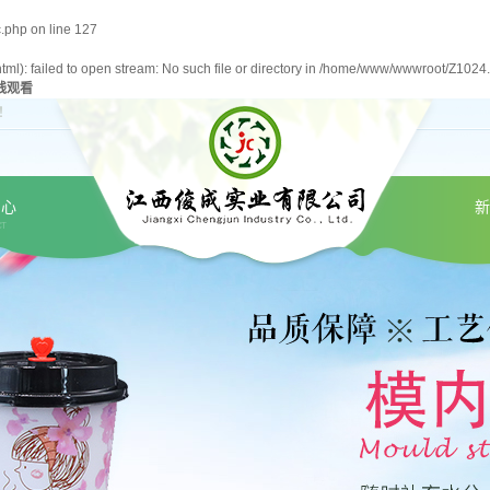
.php
on line
127
): failed to open stream: No such file or directory in
/home/www/wwwroot/Z1024.
线观看
！
中心
新
CT